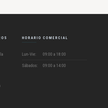
ROS
HORARIO COMERCIAL
la
Lun-Vie:
09:00 a 18:00
Sábados:
09:00 a 14:00
m