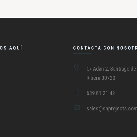
OS AQUÍ
CONTACTA CON NOSOT
C/ Adan 2, Santiago de 
Ribera 30720
639 81 21 42
sales@snprojects.co